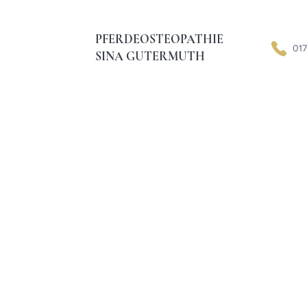
PFERDEOSTEOPATHIE
017
SINA GUTERMUTH
Dies sind 
Beispieltex
dienen der