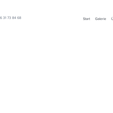
6 31 73 84 68
Start
Galerie
AGB
die Allgemeinen Geschäftsbedingungen (AGB). Diese Vorlage ent
te, ist nicht vollständig und kann nicht veröffentlicht werden. 
 Absicherung von Website-Eigentümern. Darin können sie eigen